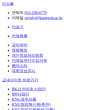
이소율
연락처
033-250-6779
이메일
soyulyi@kangwon.ac.kr
더보기
전체목록
공익위반
청렴행정
개인정보처리방침
이메일무단수집거부
웹마스터
대학정보공시
교내사이트 바로가기
BK21 FOUR 사업단
IPP사업단
KNU곰두리몰
KNU창업혁신원(춘천)
KNU창업지원본부(강릉)