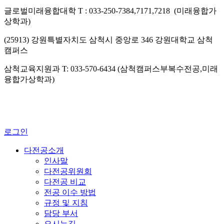
글로벌미래융합대학 T : 033-250-7384,7171,7218 (미래융합가
상학과)
(25913) 강원특별자치도 삼척시 중앙로 346 강원대학교 삼척
캠퍼스
삼척교육지원과 T: 033-570-6434 (삼척캠퍼스부복수전공,미래
융합가상학과)
로그인
다전공소개
인사말
다전공위원회
다전공 비교
전공 이수 방법
규정 및 지침
담당 부서
오시는길