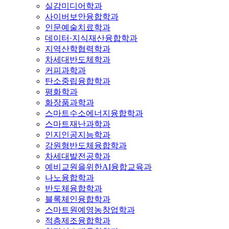
실감미디어학과
사이버보안융합학과
인문예술치료학과
데이터·지식재산융합학과
지역산학협력학과
차세대반도체학과
커피과학과
탄소중립융합학과
평화학과
화장품과학과
스마트수소에너지융합학과
스마트재난과학과
인지인공지능학과
강원형반도체융합학과
차세대발전공학과
예비교원을위한AI융합교육과
나노융합학과
반도체융합학과
블록체인융합학과
스마트원예영농창업학과
적층제조융합학과