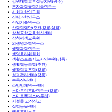
강원대학교부설유치원(원주)
분자과학융합기술연구소
사회과학연구원
산림과학연구소
산업기술연구소
산학협력단(춘천,강릉,삼척)
삼척공학교육혁신센터
삼척평생교육원
의생명과학연구소
생명과학연구소
생명윤리위원회
생활스포츠지도사연수원(강릉)
생활협동조합(춘천)
생활협동조합(강릉)
성과관리센터(강릉)
수목진단센터
소방방재연구센터
스마트인프라연구소(강릉)
스마트캠퍼스(e-루리)
시설물 고장신고
실험동물센터
에코포리스트