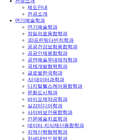
전공소개
제도안내
전공소개
연기예술학과
연기예술학과
정밀의료융합학과
3D프린팅다빈치학과
공공건강보험융합학과
공공인재융합학과
공연예술무대제작학과
국제개발협력학과
글로벌한국학과
AI·데이터과학과
디지털헬스케어융합학과
문화도시학과
바이오제약공학과
실감미디어학과
사이버보안융합학과
인문예술치료학과
데이터·지식재산융합학과
지역산학협력학과
차세대반도체학과