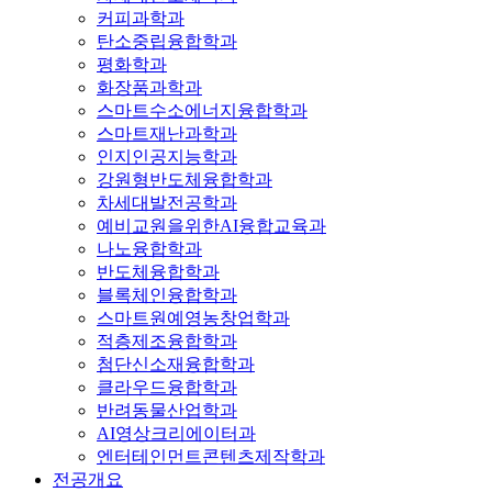
커피과학과
탄소중립융합학과
평화학과
화장품과학과
스마트수소에너지융합학과
스마트재난과학과
인지인공지능학과
강원형반도체융합학과
차세대발전공학과
예비교원을위한AI융합교육과
나노융합학과
반도체융합학과
블록체인융합학과
스마트원예영농창업학과
적층제조융합학과
첨단신소재융합학과
클라우드융합학과
반려동물산업학과
AI영상크리에이터과
엔터테인먼트콘텐츠제작학과
전공개요