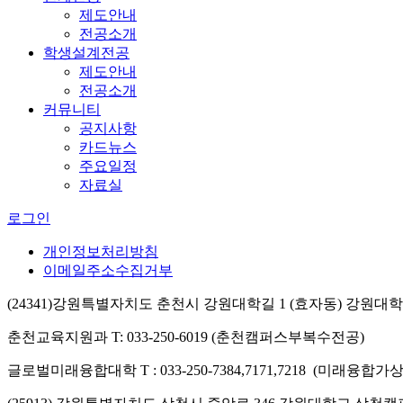
제도안내
전공소개
학생설계전공
제도안내
전공소개
커뮤니티
공지사항
카드뉴스
주요일정
자료실
로그인
개인정보처리방침
이메일주소수집거부
(24341)강원특별자치도 춘천시 강원대학길 1 (효자동) 강원
춘천교육지원과 T: 033-250-6019 (춘천캠퍼스부복수전공)
글로벌미래융합대학 T : 033-250-7384,7171,7218 (미래융합가