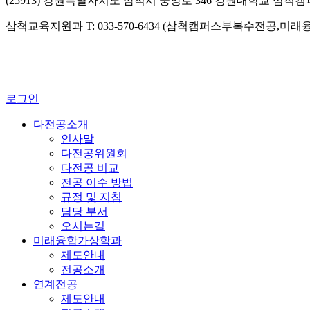
(25913) 강원특별자치도 삼척시 중앙로 346 강원대학교 삼척
삼척교육지원과 T: 033-570-6434 (삼척캠퍼스부복수전공,미
로그인
다전공소개
인사말
다전공위원회
다전공 비교
전공 이수 방법
규정 및 지침
담당 부서
오시는길
미래융합가상학과
제도안내
전공소개
연계전공
제도안내