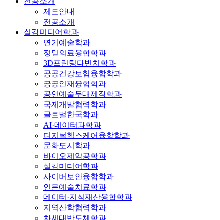
전공소개
제도안내
전공소개
실감미디어학과
연기예술학과
정밀의료융합학과
3D프린팅다빈치학과
공공건강보험융합학과
공공인재융합학과
공연예술무대제작학과
국제개발협력학과
글로벌한국학과
AI·데이터과학과
디지털헬스케어융합학과
문화도시학과
바이오제약공학과
실감미디어학과
사이버보안융합학과
인문예술치료학과
데이터·지식재산융합학과
지역산학협력학과
차세대반도체학과