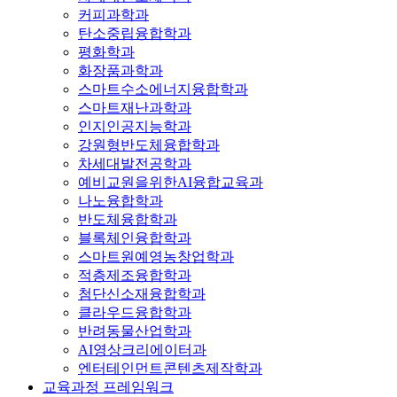
커피과학과
탄소중립융합학과
평화학과
화장품과학과
스마트수소에너지융합학과
스마트재난과학과
인지인공지능학과
강원형반도체융합학과
차세대발전공학과
예비교원을위한AI융합교육과
나노융합학과
반도체융합학과
블록체인융합학과
스마트원예영농창업학과
적층제조융합학과
첨단신소재융합학과
클라우드융합학과
반려동물산업학과
AI영상크리에이터과
엔터테인먼트콘텐츠제작학과
교육과정 프레임워크