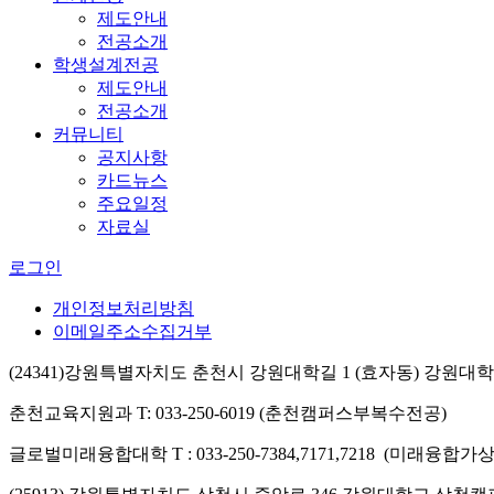
제도안내
전공소개
학생설계전공
제도안내
전공소개
커뮤니티
공지사항
카드뉴스
주요일정
자료실
로그인
개인정보처리방침
이메일주소수집거부
(24341)강원특별자치도 춘천시 강원대학길 1 (효자동) 강원
춘천교육지원과 T: 033-250-6019 (춘천캠퍼스부복수전공)
글로벌미래융합대학 T : 033-250-7384,7171,7218 (미래융합가