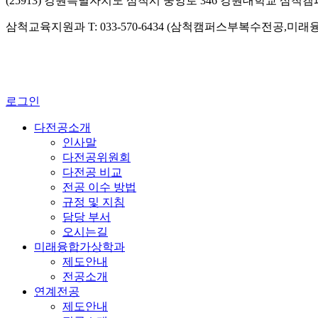
(25913) 강원특별자치도 삼척시 중앙로 346 강원대학교 삼척
삼척교육지원과 T: 033-570-6434 (삼척캠퍼스부복수전공,미
로그인
다전공소개
인사말
다전공위원회
다전공 비교
전공 이수 방법
규정 및 지침
담당 부서
오시는길
미래융합가상학과
제도안내
전공소개
연계전공
제도안내