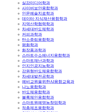
실감미디어학과
사이버보안융합학과
인문예술치료학과
데이터·지식재산융합학과
지역산학협력학과
차세대반도체학과
커피과학과
탄소중립융합학과
평화학과
화장품과학과
스마트수소에너지융합학과
스마트재난과학과
인지인공지능학과
강원형반도체융합학과
차세대발전공학과
예비교원을위한AI융합교육과
나노융합학과
반도체융합학과
블록체인융합학과
스마트원예영농창업학과
적층제조융합학과