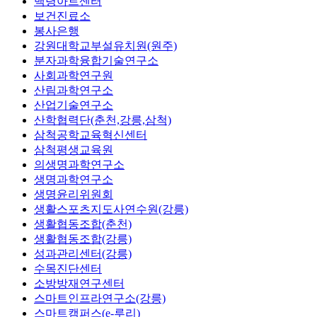
백령아트센터
보건진료소
봉사은행
강원대학교부설유치원(원주)
분자과학융합기술연구소
사회과학연구원
산림과학연구소
산업기술연구소
산학협력단(춘천,강릉,삼척)
삼척공학교육혁신센터
삼척평생교육원
의생명과학연구소
생명과학연구소
생명윤리위원회
생활스포츠지도사연수원(강릉)
생활협동조합(춘천)
생활협동조합(강릉)
성과관리센터(강릉)
수목진단센터
소방방재연구센터
스마트인프라연구소(강릉)
스마트캠퍼스(e-루리)