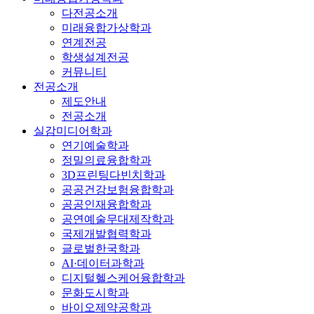
다전공소개
미래융합가상학과
연계전공
학생설계전공
커뮤니티
전공소개
제도안내
전공소개
실감미디어학과
연기예술학과
정밀의료융합학과
3D프린팅다빈치학과
공공건강보험융합학과
공공인재융합학과
공연예술무대제작학과
국제개발협력학과
글로벌한국학과
AI·데이터과학과
디지털헬스케어융합학과
문화도시학과
바이오제약공학과