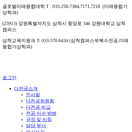
글로벌미래융합대학 T : 033-250-7384,7171,7218 (미래융합가
상학과)
(25913) 강원특별자치도 삼척시 중앙로 346 강원대학교 삼척
캠퍼스
삼척교육지원과 T: 033-570-6434 (삼척캠퍼스부복수전공,미래
융합가상학과)
로그인
다전공소개
인사말
다전공위원회
다전공 비교
전공 이수 방법
규정 및 지침
담당 부서
오시는길