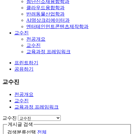
첨단신소재융합학과
클라우드융합학과
반려동물산업학과
AI영상크리에이터과
엔터테인먼트콘텐츠제작학과
교수진
전공개요
교수진
교육과정 프레임워크
프린트하기
공유하기
교수진
전공개요
교수진
교육과정 프레임워크
교수진
게시글 검색
검색분류선택
전체