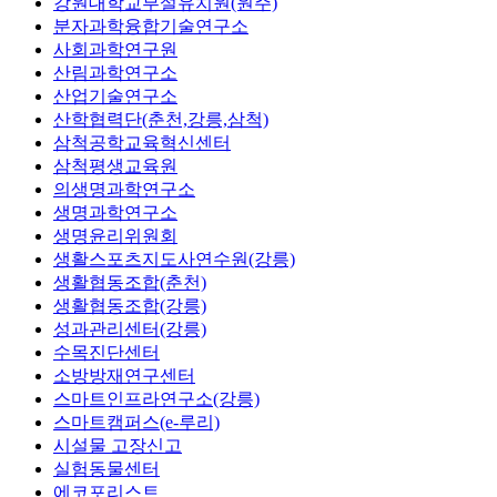
강원대학교부설유치원(원주)
분자과학융합기술연구소
사회과학연구원
산림과학연구소
산업기술연구소
산학협력단(춘천,강릉,삼척)
삼척공학교육혁신센터
삼척평생교육원
의생명과학연구소
생명과학연구소
생명윤리위원회
생활스포츠지도사연수원(강릉)
생활협동조합(춘천)
생활협동조합(강릉)
성과관리센터(강릉)
수목진단센터
소방방재연구센터
스마트인프라연구소(강릉)
스마트캠퍼스(e-루리)
시설물 고장신고
실험동물센터
에코포리스트