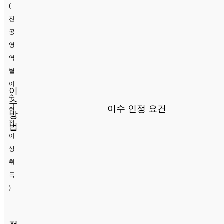
(
전
공
영
역
별
이
이
수
수
이수 인정 요건
학
방
점
법
이
상
취
득
)