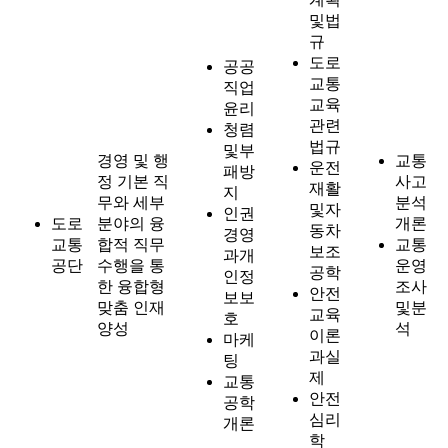
및법
규
도로
공공
교통
직업
교육
윤리
관련
청렴
법규
및부
경영 및 행
교통
운전
패방
정 기본 직
사고
재활
지
무와 세부
분석
및자
인권
도로
분야의 융
개론
동차
경영
교통
합적 직무
교통
보조
과개
공단
수행을 통
운영
공학
인정
한 융합형
조사
안전
보보
맞춤 인재
및분
교육
호
양성
석
이론
마케
과실
팅
제
교통
안전
공학
심리
개론
학