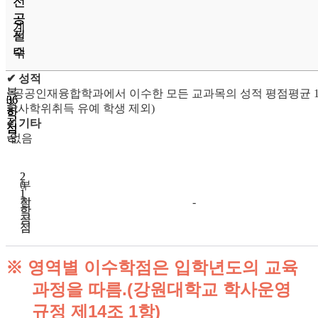
전
전
공
공
계
필
선
수
택
✔ 성적
복
· 공공인재융합학과에서 이수한 모든 교과목의 성적 평점평균 1.7
0
36
36
수
학사학위취득 유예 학생 제외)
학
학
학
전
✔ 기타
점
점
점
공
·없음
2
2
부
0
1
1
전
학
-
학
학
공
점
점
점
※ 영역별 이수학점은 입학년도의 교육
과정을 따름.(강원대학교 학사운영
규정 제14조 1항)