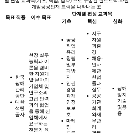
별 편성 교과목(기초, 핵심, 심화) 으로 구성된 진로트랙-자원
개발공공인재 트랙을 나타내는 표
단계별 편성 교과목
목표 직종
이수 목표
기초
핵심
심화
지구
공공
자원
직업
과환
윤리
경
현장 실무
청렴
채용·
능력과 이
및부
인사
론을 겸비
패방
에관
한 자원개
한국
지
한법
발 분야의
광해
인권
률과
기업체 및
광해
관리
경영
실무
연구소의
방지
공단
과개
공공
고급 인력
기술
대한
인정
기관
과의 협업
및응
석탄
보보
회계
을 통해 산
용
공사
호
와재
업체에서
마케
무관
요구하는
팅
리
전문가 육