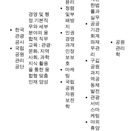
윤리
한법
청렴
률과
경영 및 행
및부
실무
정 기본직
패방
공공
무와 세부
지
한국
기관
분야의 융
인권
관광
회계
합적 직무
경영
공사
와재
공원
교육 : 관광·
과개
국립
무관
관리
문화, 지역
인정
공원
리
학
사회, 과학
보보
관리
구긻
지식 활용
호
공단
공원
을 통한 융
마케
과지
합형 맞춤
팅
역공
인재 양성
국립
동체
공원
발전
자원
관광
보전
서비
학
스마
케팅
야외
휴양