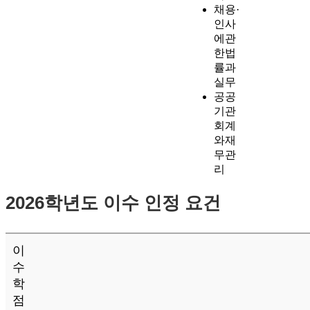
채용·
인사
에관
한법
률과
실무
공공
기관
회계
와재
무관
리
2026학년도 이수 인정 요건
이
수
학
점