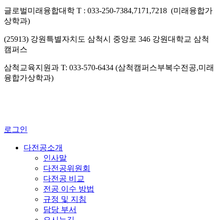
글로벌미래융합대학 T : 033-250-7384,7171,7218 (미래융합가
상학과)
(25913) 강원특별자치도 삼척시 중앙로 346 강원대학교 삼척
캠퍼스
삼척교육지원과 T: 033-570-6434 (삼척캠퍼스부복수전공,미래
융합가상학과)
로그인
다전공소개
인사말
다전공위원회
다전공 비교
전공 이수 방법
규정 및 지침
담당 부서
오시는길