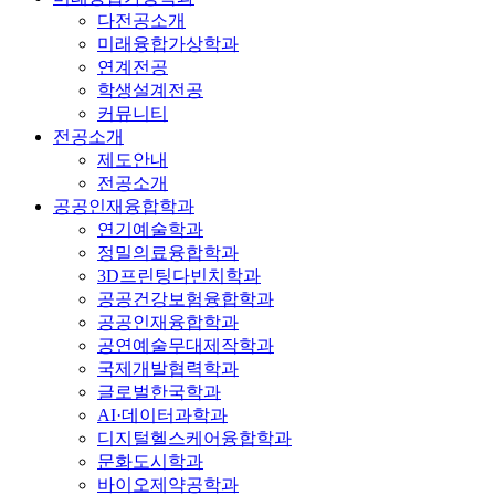
다전공소개
미래융합가상학과
연계전공
학생설계전공
커뮤니티
전공소개
제도안내
전공소개
공공인재융합학과
연기예술학과
정밀의료융합학과
3D프린팅다빈치학과
공공건강보험융합학과
공공인재융합학과
공연예술무대제작학과
국제개발협력학과
글로벌한국학과
AI·데이터과학과
디지털헬스케어융합학과
문화도시학과
바이오제약공학과