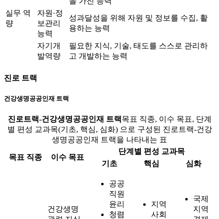
을 가진 능력
실무 역
자원·정
성과달성을 위해 자원 및 정보를 수집, 활
량
보관리
용하는 능력
능력
자기개
필요한 지식, 기술, 태도를 스스로 관리하
발역량
고 개발하는 능력
진로 트랙
건강생명공공인재 트랙
진로트랙-건강생명공공인재 트랙
목표 직종, 이수 목표, 단계
별 편성 교과목(기초, 핵심, 심화) 으로 구성된 진로트랙-건강
생명공공인재 트랙을 나타내는 표
단계별 편성 교과목
목표 직종
이수 목표
기초
핵심
심화
공공
직원
국제
윤리
지역
건강생명
지역
청렴
사회