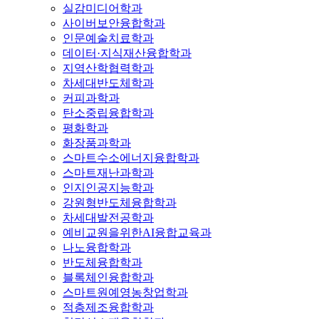
실감미디어학과
사이버보안융합학과
인문예술치료학과
데이터·지식재산융합학과
지역산학협력학과
차세대반도체학과
커피과학과
탄소중립융합학과
평화학과
화장품과학과
스마트수소에너지융합학과
스마트재난과학과
인지인공지능학과
강원형반도체융합학과
차세대발전공학과
예비교원을위한AI융합교육과
나노융합학과
반도체융합학과
블록체인융합학과
스마트원예영농창업학과
적층제조융합학과