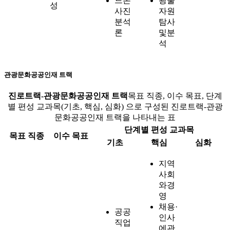
드론
광물
성
사진
자원
분석
탐사
론
및분
석
관광문화공공인재 트랙
진로트랙-관광문화공공인재 트랙
목표 직종, 이수 목표, 단계
별 편성 교과목(기초, 핵심, 심화) 으로 구성된 진로트랙-관광
문화공공인재 트랙을 나타내는 표
단계별 편성 교과목
목표 직종
이수 목표
기초
핵심
심화
지역
사회
와경
영
채용·
공공
인사
직업
에관