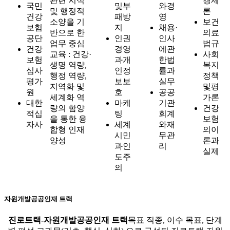
관련 지식
경제
국민
및부
와경
및 행정적
론
건강
패방
영
소양을 기
보건
보험
지
채용·
반으로 한
의료
공단
인권
인사
업무 중심
법규
건강
경영
에관
교육 : 건강·
사회
보험
과개
한법
생명 역량,
복지
심사
인정
률과
행정 역량,
정책
평가
보보
실무
지역화 및
및평
원
호
공공
세계화 역
가론
대한
마케
기관
량의 함양
건강
적십
팅
회계
을 통한 융
보험
자사
세계
와재
합형 인재
의이
시민
무관
양성
론과
과인
리
실제
도주
의
자원개발공공인재 트랙
진로트랙-자원개발공공인재 트랙
목표 직종, 이수 목표, 단계