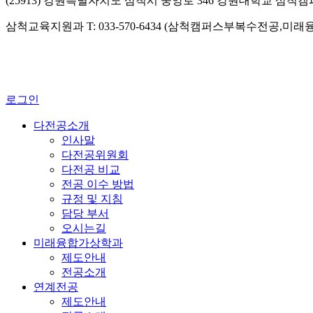
(25913) 강원특별자치도 삼척시 중앙로 346 강원대학교 삼척
삼척교육지원과 T: 033-570-6434 (삼척캠퍼스부복수전공,미
로그인
다전공소개
인사말
다전공위원회
다전공 비교
전공 이수 방법
규정 및 지침
담당 부서
오시는길
미래융합가상학과
제도안내
전공소개
연계전공
제도안내