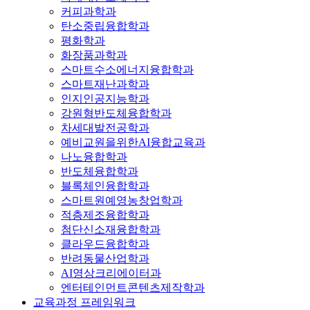
커피과학과
탄소중립융합학과
평화학과
화장품과학과
스마트수소에너지융합학과
스마트재난과학과
인지인공지능학과
강원형반도체융합학과
차세대발전공학과
예비교원을위한AI융합교육과
나노융합학과
반도체융합학과
블록체인융합학과
스마트원예영농창업학과
적층제조융합학과
첨단신소재융합학과
클라우드융합학과
반려동물산업학과
AI영상크리에이터과
엔터테인먼트콘텐츠제작학과
교육과정 프레임워크