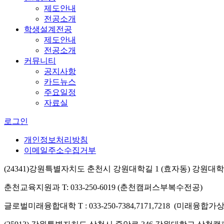
제도안내
전공소개
학생설계전공
제도안내
전공소개
커뮤니티
공지사항
카드뉴스
주요일정
자료실
로그인
개인정보처리방침
이메일주소수집거부
(24341)강원특별자치도 춘천시 강원대학길 1 (효자동) 강원
춘천교육지원과 T: 033-250-6019 (춘천캠퍼스부복수전공)
글로벌미래융합대학 T : 033-250-7384,7171,7218 (미래융합가