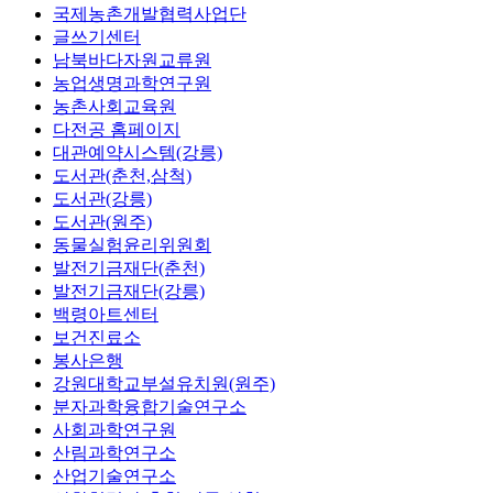
국제농촌개발협력사업단
글쓰기센터
남북바다자원교류원
농업생명과학연구원
농촌사회교육원
다전공 홈페이지
대관예약시스템(강릉)
도서관(춘천,삼척)
도서관(강릉)
도서관(원주)
동물실험윤리위원회
발전기금재단(춘천)
발전기금재단(강릉)
백령아트센터
보건진료소
봉사은행
강원대학교부설유치원(원주)
분자과학융합기술연구소
사회과학연구원
산림과학연구소
산업기술연구소