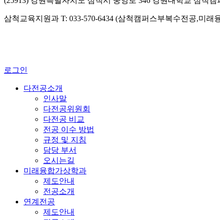
(25913) 강원특별자치도 삼척시 중앙로 346 강원대학교 삼척
삼척교육지원과 T: 033-570-6434 (삼척캠퍼스부복수전공,미
로그인
다전공소개
인사말
다전공위원회
다전공 비교
전공 이수 방법
규정 및 지침
담당 부서
오시는길
미래융합가상학과
제도안내
전공소개
연계전공
제도안내