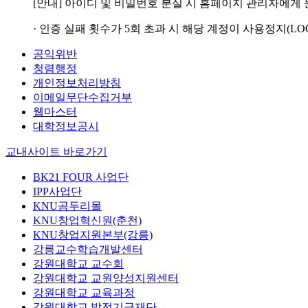
[안내] 아이디 및 비밀번호 분실 시 홈페이지 관리자에게
· 인증 실패 횟수가 5회 초과 시 해당 계정이 사용정지(LO
공익위반
청렴행정
개인정보처리방침
이메일무단수집거부
웹마스터
대학정보공시
교내사이트 바로가기
BK21 FOUR 사업단
IPP사업단
KNU곰두리몰
KNU창업혁신원(춘천)
KNU창업지원본부(강릉)
강릉교수학습개발센터
강원대학교 교수회
강원대학교 교원양성지원센터
강원대학교 교육과정
강원대학교 발전기금재단