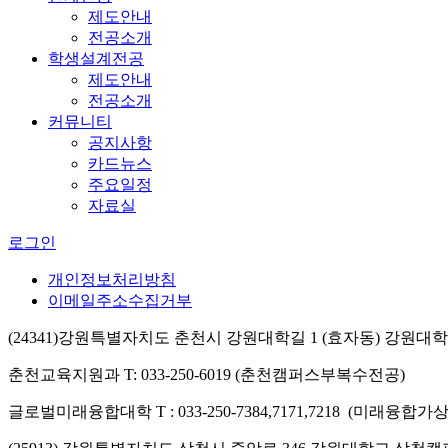
제도안내
전공소개
학생설계전공
제도안내
전공소개
커뮤니티
공지사항
카드뉴스
주요일정
자료실
로그인
개인정보처리방침
이메일주소수집거부
(24341)강원특별자치도 춘천시 강원대학길 1 (효자동) 강원
춘천교육지원과 T: 033-250-6019 (춘천캠퍼스부복수전공)
글로벌미래융합대학 T : 033-250-7384,7171,7218 (미래융합가