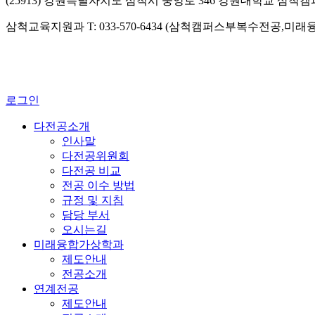
(25913) 강원특별자치도 삼척시 중앙로 346 강원대학교 삼척
삼척교육지원과 T: 033-570-6434 (삼척캠퍼스부복수전공,미
로그인
다전공소개
인사말
다전공위원회
다전공 비교
전공 이수 방법
규정 및 지침
담당 부서
오시는길
미래융합가상학과
제도안내
전공소개
연계전공
제도안내