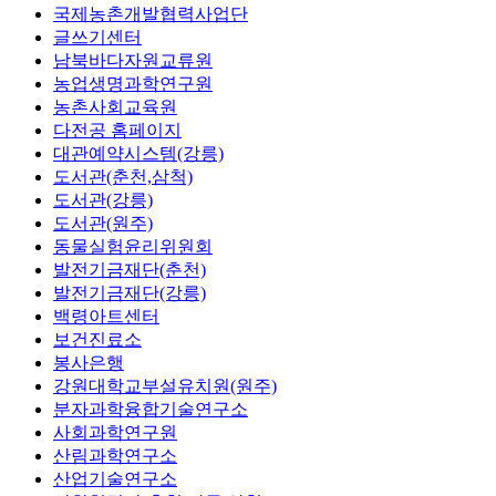
국제농촌개발협력사업단
글쓰기센터
남북바다자원교류원
농업생명과학연구원
농촌사회교육원
다전공 홈페이지
대관예약시스템(강릉)
도서관(춘천,삼척)
도서관(강릉)
도서관(원주)
동물실험윤리위원회
발전기금재단(춘천)
발전기금재단(강릉)
백령아트센터
보건진료소
봉사은행
강원대학교부설유치원(원주)
분자과학융합기술연구소
사회과학연구원
산림과학연구소
산업기술연구소