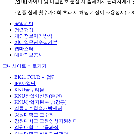
[안내] 아이디 및 비밀번호 분실 시 홈페이지 관리자에게
· 인증 실패 횟수가 5회 초과 시 해당 계정이 사용정지(LO
공익위반
청렴행정
개인정보처리방침
이메일무단수집거부
웹마스터
대학정보공시
교내사이트 바로가기
BK21 FOUR 사업단
IPP사업단
KNU곰두리몰
KNU창업혁신원(춘천)
KNU창업지원본부(강릉)
강릉교수학습개발센터
강원대학교 교수회
강원대학교 교원양성지원센터
강원대학교 교육과정
강원대학교 발전기금재단