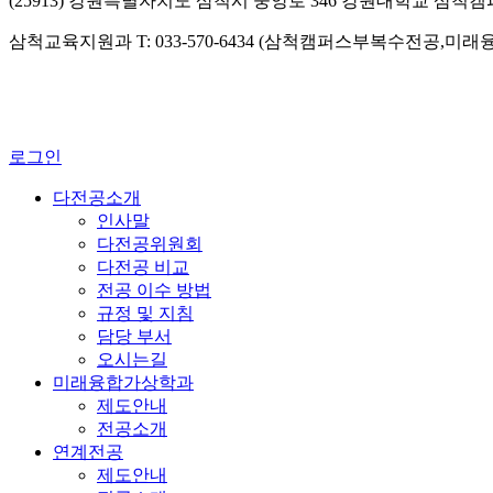
(25913) 강원특별자치도 삼척시 중앙로 346 강원대학교 삼척
삼척교육지원과 T: 033-570-6434 (삼척캠퍼스부복수전공,미
로그인
다전공소개
인사말
다전공위원회
다전공 비교
전공 이수 방법
규정 및 지침
담당 부서
오시는길
미래융합가상학과
제도안내
전공소개
연계전공
제도안내