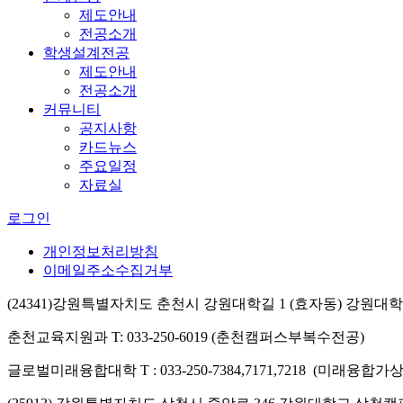
제도안내
전공소개
학생설계전공
제도안내
전공소개
커뮤니티
공지사항
카드뉴스
주요일정
자료실
로그인
개인정보처리방침
이메일주소수집거부
(24341)강원특별자치도 춘천시 강원대학길 1 (효자동) 강원
춘천교육지원과 T: 033-250-6019 (춘천캠퍼스부복수전공)
글로벌미래융합대학 T : 033-250-7384,7171,7218 (미래융합가