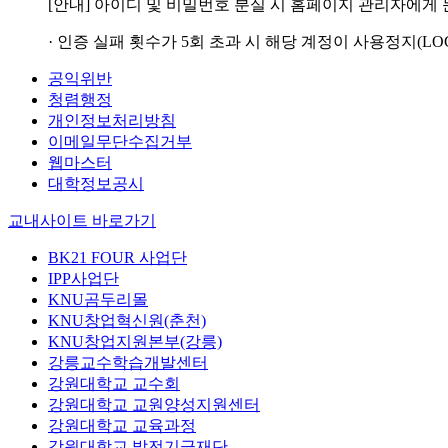
[안내] 아이디 및 비밀번호 분실 시 홈페이지 관리자에게
· 인증 실패 횟수가 5회 초과 시 해당 계정이 사용정지(LO
공익위반
청렴행정
개인정보처리방침
이메일무단수집거부
웹마스터
대학정보공시
교내사이트 바로가기
BK21 FOUR 사업단
IPP사업단
KNU곰두리몰
KNU창업혁신원(춘천)
KNU창업지원본부(강릉)
강릉교수학습개발센터
강원대학교 교수회
강원대학교 교원양성지원센터
강원대학교 교육과정
강원대학교 발전기금재단