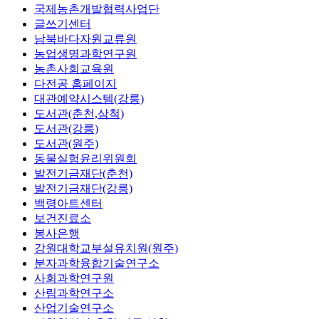
국제농촌개발협력사업단
글쓰기센터
남북바다자원교류원
농업생명과학연구원
농촌사회교육원
다전공 홈페이지
대관예약시스템(강릉)
도서관(춘천,삼척)
도서관(강릉)
도서관(원주)
동물실험윤리위원회
발전기금재단(춘천)
발전기금재단(강릉)
백령아트센터
보건진료소
봉사은행
강원대학교부설유치원(원주)
분자과학융합기술연구소
사회과학연구원
산림과학연구소
산업기술연구소