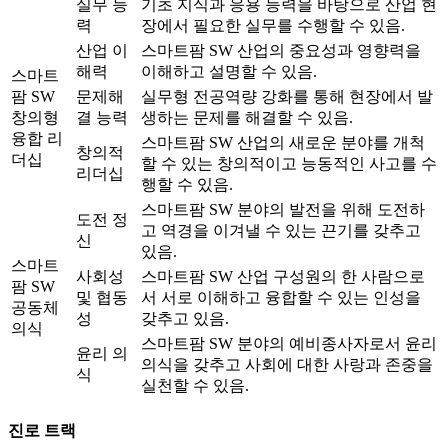
실무 능
기초 지식과 응용 능력을 바탕으로 산업 현
력
장에서 필요한 실무를 수행할 수 있음.
산업 이
스마트팜 SW 산업의 중요성과 영향력을
해력
이해하고 설명할 수 있음.
스마트
팜 SW
문제해
실무형 전공역량 강화를 통해 현장에서 발
창의형
결 능력
생하는 문제를 해결할 수 있음.
융합 리
스마트팜 SW 산업의 새로운 분야를 개척
창의적
더십
할 수 있는 창의적이고 능동적인 사고를 수
리더십
행할 수 있음.
스마트팜 SW 분야의 발전을 위해 도전하
도전 정
고 역경을 이겨낼 수 있는 끈기를 갖추고
신
있음.
스마트
사회성
스마트팜 SW 산업 구성원의 한 사람으로
팜 SW
및 협동
서 서로 이해하고 융합할 수 있는 인성을
공동체
성
갖추고 있음.
의식
스마트팜 SW 분야의 예비종사자로서 윤리
윤리 의
의식을 갖추고 사회에 대한 사랑과 존중을
식
실천할 수 있음.
진로 트랙