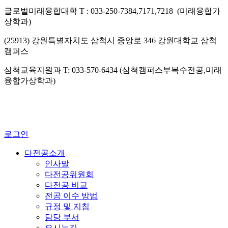
글로벌미래융합대학 T : 033-250-7384,7171,7218 (미래융합가
상학과)
(25913) 강원특별자치도 삼척시 중앙로 346 강원대학교 삼척
캠퍼스
삼척교육지원과 T: 033-570-6434 (삼척캠퍼스부복수전공,미래
융합가상학과)
로그인
다전공소개
인사말
다전공위원회
다전공 비교
전공 이수 방법
규정 및 지침
담당 부서
오시는길