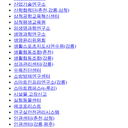
산업기술연구소
산학협력단(춘천,강릉,삼척)
삼척공학교육혁신센터
삼척평생교육원
의생명과학연구소
생명과학연구소
생명윤리위원회
생활스포츠지도사연수원(강릉)
생활협동조합(춘천)
생활협동조합(강릉)
성과관리센터(강릉)
수목진단센터
소방방재연구센터
스마트인프라연구소(강릉)
스마트캠퍼스(e-루리)
시설물 고장신고
실험동물센터
에코포리스트
연구실안전관리시스템
인권센터(춘천,삼척)
인권센터(강릉,원주)