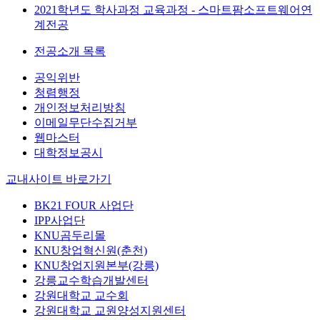
2021학년도 학사과정 교육과정 - 스마트팜소프트웨어연
계전공
전공소개 목록
공익위반
청렴행정
개인정보처리방침
이메일무단수집거부
웹마스터
대학정보공시
교내사이트 바로가기
BK21 FOUR 사업단
IPP사업단
KNU곰두리몰
KNU창업혁신원(춘천)
KNU창업지원본부(강릉)
강릉교수학습개발센터
강원대학교 교수회
강원대학교 교원양성지원센터