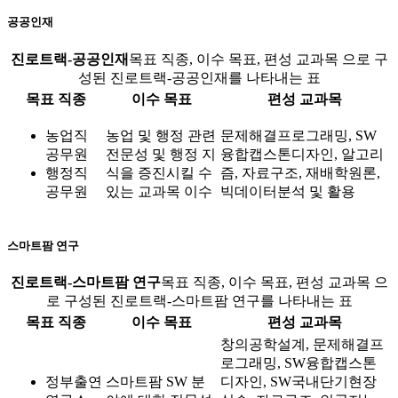
공공인재
진로트랙-공공인재
목표 직종, 이수 목표, 편성 교과목 으로 구
성된 진로트랙-공공인재를 나타내는 표
목표 직종
이수 목표
편성 교과목
농업직
농업 및 행정 관련
문제해결프로그래밍, SW
공무원
전문성 및 행정 지
융합캡스톤디자인, 알고리
행정직
식을 증진시킬 수
즘, 자료구조, 재배학원론,
공무원
있는 교과목 이수
빅데이터분석 및 활용
스마트팜 연구
진로트랙-스마트팜 연구
목표 직종, 이수 목표, 편성 교과목 으
로 구성된 진로트랙-스마트팜 연구를 나타내는 표
목표 직종
이수 목표
편성 교과목
창의공학설계, 문제해결프
로그래밍, SW융합캡스톤
정부출연
스마트팜 SW 분
디자인, SW국내단기현장