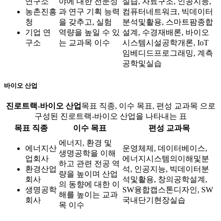
연구소
야에 대한 전문성
실습, 자료구조, 인공지능,
농촌진흥
과 연구 기획 능력
컴퓨터네트워크, 빅데이터
청
을 갖추고, 실험
분석및활용, 스마트팜종합
기업 연
역량을 높일 수 있
설계, 수경재배론, 바이오
구소
는 교과목 이수
시스템시설공학개론, IoT
임베디드프로그래밍, 계측
공학및실습
바이오 산업
진로트랙-바이오 산업
목표 직종, 이수 목표, 편성 교과목 으로
구성된 진로트랙-바이오 산업을 나타내는 표
목표 직종
이수 목표
편성 교과목
에너지, 환경 및
에너지산
운영체제, 데이터베이스,
생명공학을 이해
업회사
에너지시스템의이해및분
하고 관련 전공 역
환경산업
석, 인공지능, 빅데이터분
량을 높이며 산업
회사
석및활용, 창의공학설계,
의 동향에 대한 이
생명공학
SW융합캡스톤디자인, SW
해를 높이는 교과
회사
국내단기현장실습
목 이수