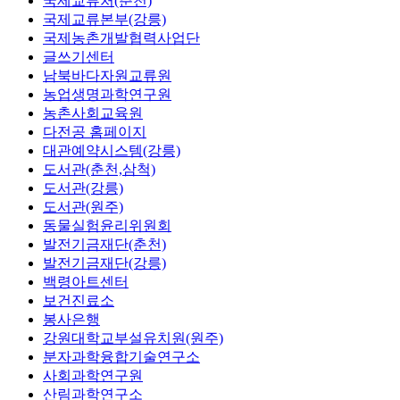
국제교류처(춘천)
국제교류본부(강릉)
국제농촌개발협력사업단
글쓰기센터
남북바다자원교류원
농업생명과학연구원
농촌사회교육원
다전공 홈페이지
대관예약시스템(강릉)
도서관(춘천,삼척)
도서관(강릉)
도서관(원주)
동물실험윤리위원회
발전기금재단(춘천)
발전기금재단(강릉)
백령아트센터
보건진료소
봉사은행
강원대학교부설유치원(원주)
분자과학융합기술연구소
사회과학연구원
산림과학연구소