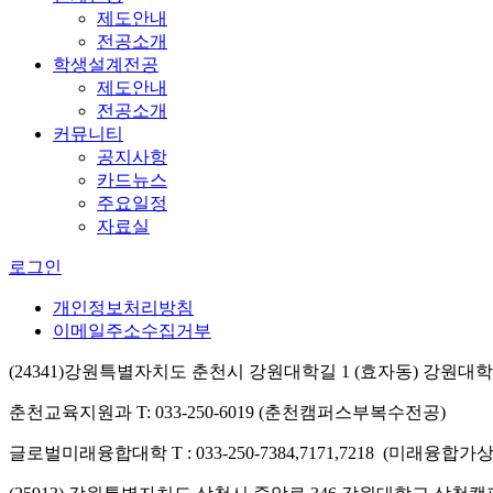
제도안내
전공소개
학생설계전공
제도안내
전공소개
커뮤니티
공지사항
카드뉴스
주요일정
자료실
로그인
개인정보처리방침
이메일주소수집거부
(24341)강원특별자치도 춘천시 강원대학길 1 (효자동) 강원
춘천교육지원과 T: 033-250-6019 (춘천캠퍼스부복수전공)
글로벌미래융합대학 T : 033-250-7384,7171,7218 (미래융합가