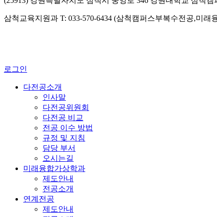
(25913) 강원특별자치도 삼척시 중앙로 346 강원대학교 삼척
삼척교육지원과 T: 033-570-6434 (삼척캠퍼스부복수전공,미
로그인
다전공소개
인사말
다전공위원회
다전공 비교
전공 이수 방법
규정 및 지침
담당 부서
오시는길
미래융합가상학과
제도안내
전공소개
연계전공
제도안내